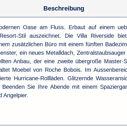
Beschreibung
 modernen Oase am Fluss. Erbaut auf einem ueb
sort-Stil auszeichnet. Die Villa Riverside bie
em zusätzlichen Büro mit einem fünften Badezimm
enster, ein neues Metalldach, Zentralstaubsauger 
lten Anbau, der eine zweite übergroße Master-S
inhaltet Moebel von Roche Bobois. Im Aussenbere
isierte Hurricane-Rollläden. Glitzernde Wasseran
ub. Beenden Sie Ihre Abende mit einem Spazierga
d Angelpier.