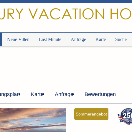
URY VACATION H
Neue Villen
Last Minute
Anfrage
Karte
Suche
ungsplan
Karte
Anfrage
Bewertungen
Sommerangebot