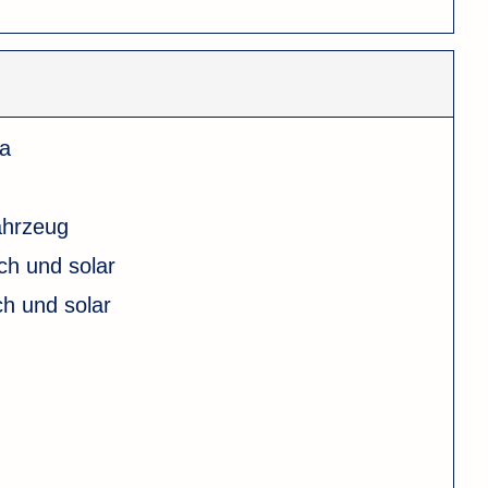
a
ahrzeug
ch und solar
ch und solar